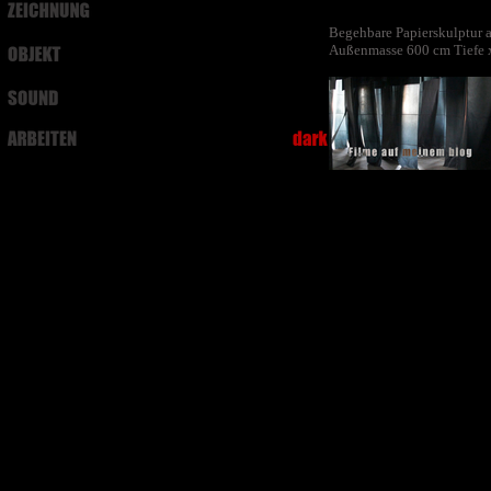
Begehbare Papierskulptur a
Außenmasse 600 cm Tiefe 